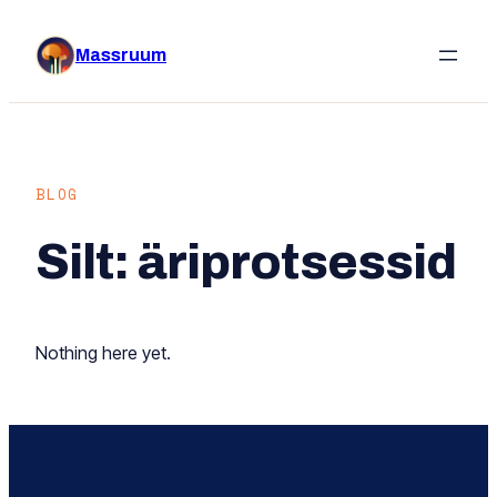
Liigu
sisu
Massruum
juurde
BLOG
Silt:
äriprotsessid
Nothing here yet.