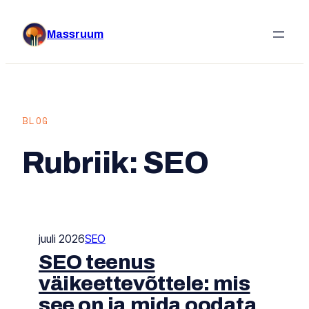
Liigu
sisu
Massruum
juurde
BLOG
Rubriik:
SEO
juuli 2026
SEO
SEO teenus
väikeettevõttele: mis
see on ja mida oodata