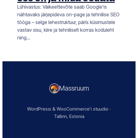
Lühivastus: Väikeettevõte saab Google’is
nähtavaks järjepideva on-page ja tehnilise SEO
tööga – selge lehestruktuur, päris küsimustele
vastav sisu, kiire ja tehniliselt korras koduleht
ning…
Massruum
WordPressi & WooCommerce’i stuudio ·
Tallinn, Estonia