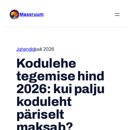
Liigu
sisu
Massruum
juurde
Juhendid
juuli 2026
Kodulehe
tegemise hind
2026: kui palju
koduleht
päriselt
maksab?