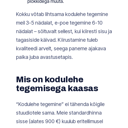
plokkidega muuta.
Kokku võtab lihtsama kodulehe tegemine
meil 3-5 nädalat, e-poe tegemine 6-10
nädalat – sõltuvalt sellest, kui kiiresti sisu ja
tagasiside käivad. Kiirustamine tuleb
kvaliteedi arvelt, seega paneme ajakava
paika juba avastusetapis.
Mis on kodulehe
tegemisega kaasas
“Kodulehe tegemine” ei tähenda kõigile
stuudiotele sama. Meie standardhinna
sisse (alates 900 €) kuulub eritellimusel