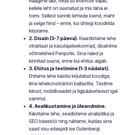
Räägime läbi, mida su ettevõte vajab,
kellele leht on suunatud ja mis täna ei
toimi. Sellest sünnib lehtede loend, maht
ja selge hind – enne, kui ühtegi koodirida
kirjutame.
2. Disain (3-7 päeva).
Kaardistame lehe
struktuuri ja kasutajateekonnad, disainime
võtmelehed Penpotis. Sina näed ja
kinnitad suuna, enne kui ehitus algab.
3. Ehitus ja testimine (1-3 nädalat).
Ehitame lehe käsitsi kirjutatud koodiga,
ilma lehekonstruktori ballastita. Testime
kiirust, mobiilivaadet ja ligipääsetavust igal
sammul.
4. Avalikustamine ja üleandmine.
Käivitame lehe, seadistame analüütika ja
SEO baastöö ning näitame, kuidas sina
saad sisu edaspidi ise Gutenbergi