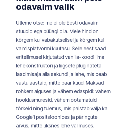
odavaim valik
Ütleme otse: me ei ole Eesti odavaim
stuudio ega püüagi olla. Meie hind on
kõrgem kui vabakutselisel ja kõrgem kui
valmisplatvormi kuutasu. Selle eest saad
eritellimusel kirjutatud vanilla-koodi ilma
lehekonstruktori ja liigsete pluginateta,
laadimisaja alla sekundi ja lehe, mis peab
vastu aastaid, mitte paar kuud. Maksad
rohkem alguses ja vähem edaspidi: vähem
hooldusmuresid, vähem ootamatuid
tõrkeid ning tulemus, mis paistab välja ka
Google’i positsioonides ja päringute
arvus, mitte üksnes lehe välimuses.