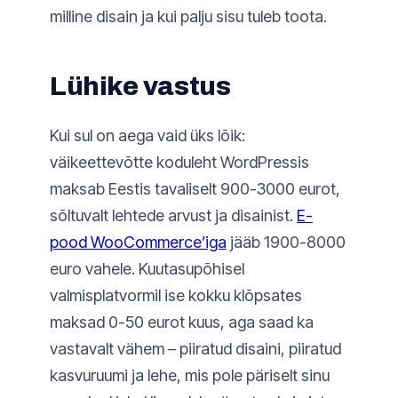
milline disain ja kui palju sisu tuleb toota.
Lühike vastus
Kui sul on aega vaid üks lõik:
väikeettevõtte koduleht WordPressis
maksab Eestis tavaliselt 900-3000 eurot,
sõltuvalt lehtede arvust ja disainist.
E-
pood WooCommerce’iga
jääb 1900-8000
euro vahele. Kuutasupõhisel
valmisplatvormil ise kokku klõpsates
maksad 0-50 eurot kuus, aga saad ka
vastavalt vähem – piiratud disaini, piiratud
kasvuruumi ja lehe, mis pole päriselt sinu