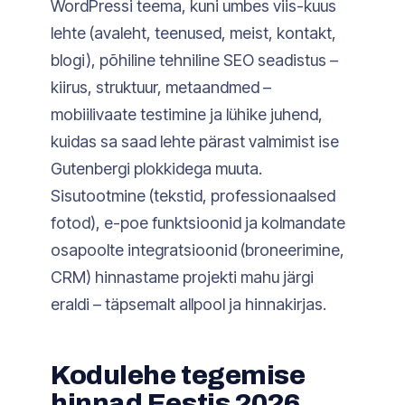
WordPressi teema, kuni umbes viis-kuus
lehte (avaleht, teenused, meist, kontakt,
blogi), põhiline tehniline SEO seadistus –
kiirus, struktuur, metaandmed –
mobiilivaate testimine ja lühike juhend,
kuidas sa saad lehte pärast valmimist ise
Gutenbergi plokkidega muuta.
Sisutootmine (tekstid, professionaalsed
fotod), e-poe funktsioonid ja kolmandate
osapoolte integratsioonid (broneerimine,
CRM) hinnastame projekti mahu järgi
eraldi – täpsemalt allpool ja hinnakirjas.
Kodulehe tegemise
hinnad Eestis 2026