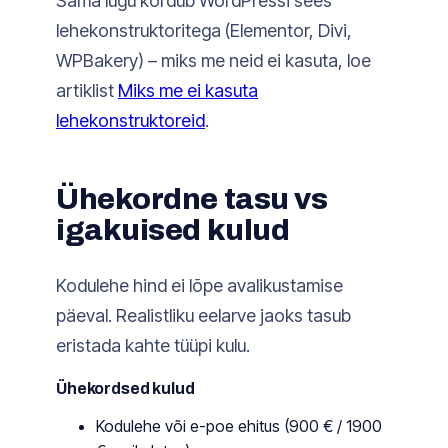
Sama lugu kordub WordPressi sees
lehekonstruktoritega (Elementor, Divi,
WPBakery) – miks me neid ei kasuta, loe
artiklist
Miks me ei kasuta
lehekonstruktoreid
.
Ühekordne tasu vs
igakuised kulud
Kodulehe hind ei lõpe avalikustamise
päeval. Realistliku eelarve jaoks tasub
eristada kahte tüüpi kulu.
Ühekordsed kulud
Kodulehe või e-poe ehitus (900 € / 1900