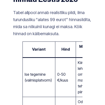
Tabel allpool annab realistliku pildi, ilma
turundusliku “alates 99 eurot” hinnasildita,
mida sa niikuinii kunagi ei maksa. Kõik
hinnad on käibemaksuta.
Mida päriselt
Variant
Hind
saad
Kiire algus, aga
leht pole sinu
Ise tegemine
0-50
oma, disain on
(valmisplatvorm)
€/kuus
mallipõhine ja
tehniline SEO
piiratud
Odavam