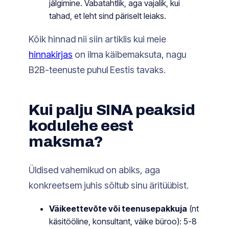
jälgimine. Vabatahtlik, aga vajalik, kui
tahad, et leht sind päriselt leiaks.
Kõik hinnad nii siin artiklis kui meie
hinnakirjas
on ilma käibemaksuta, nagu
B2B-teenuste puhul Eestis tavaks.
Kui palju SINA peaksid
kodulehe eest
maksma?
Üldised vahemikud on abiks, aga
konkreetsem juhis sõltub sinu äritüübist.
Väikeettevõte või teenusepakkuja
(nt
käsitööline, konsultant, väike büroo): 5-8