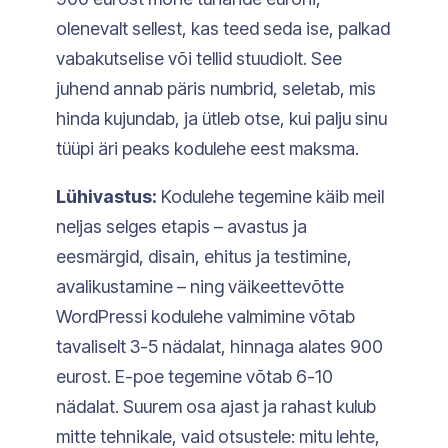
olenevalt sellest, kas teed seda ise, palkad
vabakutselise või tellid stuudiolt. See
juhend annab päris numbrid, seletab, mis
hinda kujundab, ja ütleb otse, kui palju sinu
tüüpi äri peaks kodulehe eest maksma.
Lühivastus:
Kodulehe tegemine käib meil
neljas selges etapis – avastus ja
eesmärgid, disain, ehitus ja testimine,
avalikustamine – ning väikeettevõtte
WordPressi kodulehe valmimine võtab
tavaliselt 3-5 nädalat, hinnaga alates 900
eurost. E-poe tegemine võtab 6-10
nädalat. Suurem osa ajast ja rahast kulub
mitte tehnikale, vaid otsustele: mitu lehte,