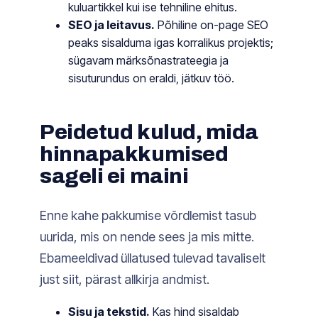
kuluartikkel kui ise tehniline ehitus.
SEO ja leitavus.
Põhiline on-page SEO
peaks sisalduma igas korralikus projektis;
sügavam märksõnastrateegia ja
sisuturundus on eraldi, jätkuv töö.
Peidetud kulud, mida
hinnapakkumised
sageli ei maini
Enne kahe pakkumise võrdlemist tasub
uurida, mis on nende sees ja mis mitte.
Ebameeldivad üllatused tulevad tavaliselt
just siit, pärast allkirja andmist.
Sisu ja tekstid.
Kas hind sisaldab