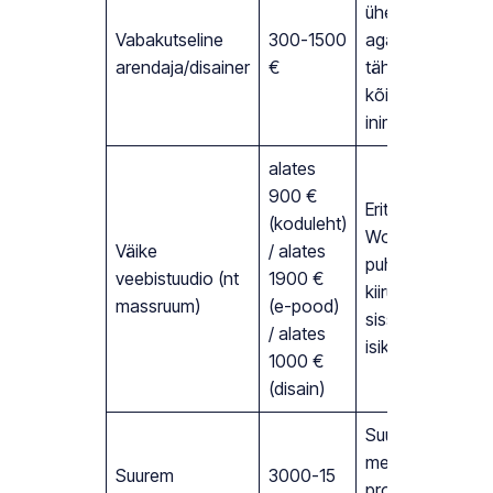
ühekordne hind,
Vabakutseline
300-1500
aga kvaliteet,
arendaja/disainer
€
tähtajad ja tugi
kõiguvad
inimeseti
alates
900 €
Eritellimusel
(koduleht)
WordPress,
Väike
/ alates
puhas kood,
veebistuudio (nt
1900 €
kiirus ja SEO
massruum)
(e-pood)
sisse ehitatud,
/ alates
isiklik suhtlus
1000 €
(disain)
Suurem
meeskond,
Suurem
3000-15
projektijuhtimine