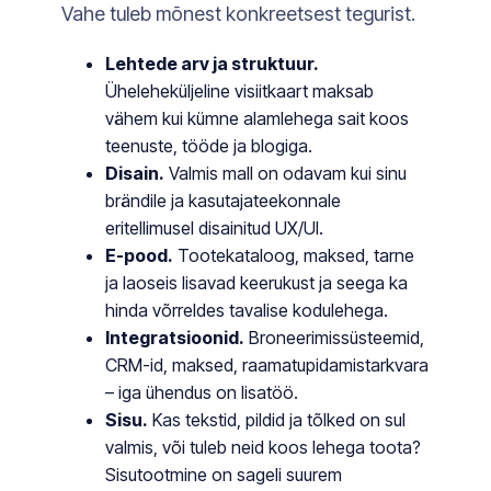
Vahe tuleb mõnest konkreetsest tegurist.
Lehtede arv ja struktuur.
Üheleheküljeline visiitkaart maksab
vähem kui kümne alamlehega sait koos
teenuste, tööde ja blogiga.
Disain.
Valmis mall on odavam kui sinu
brändile ja kasutajateekonnale
eritellimusel disainitud UX/UI.
E-pood.
Tootekataloog, maksed, tarne
ja laoseis lisavad keerukust ja seega ka
hinda võrreldes tavalise kodulehega.
Integratsioonid.
Broneerimissüsteemid,
CRM-id, maksed, raamatupidamistarkvara
– iga ühendus on lisatöö.
Sisu.
Kas tekstid, pildid ja tõlked on sul
valmis, või tuleb neid koos lehega toota?
Sisutootmine on sageli suurem