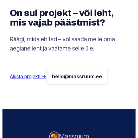
On sul projekt – või leht,
mis vajab päästmist?
Räägi, mida ehitad – või saada meile oma
aeglane leht ja vaatame selle üle.
Alusta projekti →
hello@massruum.ee
Massruum