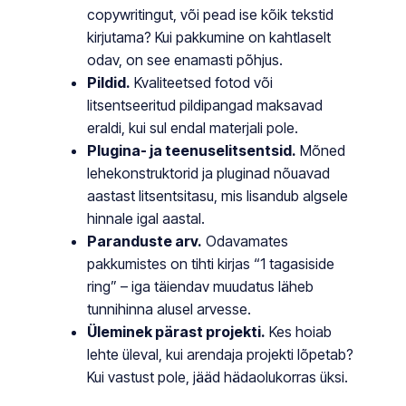
copywritingut, või pead ise kõik tekstid
kirjutama? Kui pakkumine on kahtlaselt
odav, on see enamasti põhjus.
Pildid.
Kvaliteetsed fotod või
litsentseeritud pildipangad maksavad
eraldi, kui sul endal materjali pole.
Plugina- ja teenuselitsentsid.
Mõned
lehekonstruktorid ja pluginad nõuavad
aastast litsentsitasu, mis lisandub algsele
hinnale igal aastal.
Paranduste arv.
Odavamates
pakkumistes on tihti kirjas “1 tagasiside
ring” – iga täiendav muudatus läheb
tunnihinna alusel arvesse.
Üleminek pärast projekti.
Kes hoiab
lehte üleval, kui arendaja projekti lõpetab?
Kui vastust pole, jääd hädaolukorras üksi.