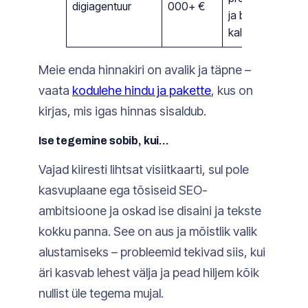
digiagentuur
000+ €
ja bränding,
kallim üldkulu
Meie enda hinnakiri on avalik ja täpne –
vaata
kodulehe hindu ja pakette
, kus on
kirjas, mis igas hinnas sisaldub.
Ise tegemine sobib, kui…
Vajad kiiresti lihtsat visiitkaarti, sul pole
kasvuplaane ega tõsiseid SEO-
ambitsioone ja oskad ise disaini ja tekste
kokku panna. See on aus ja mõistlik valik
alustamiseks – probleemid tekivad siis, kui
äri kasvab lehest välja ja pead hiljem kõik
nullist üle tegema mujal.