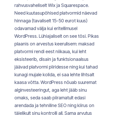
rahvusvaheliselt Wix ja Squarespace.
Need kuutasupõhised platvormid näevad
hinnaga (tavaliselt 15-50 eurot kuus)
odavamad välja kui eritellimusel
WordPress. Lühiajaliselt on see tõsi. Pikas
plaanis on arvestus keerulisem: maksad
platvormi rendi eest niikaua, kui leht
eksisteerib, disain ja funktsionaalsus
jäävad platvormi piiridesse ning kui tahad
kunagi mujale kolida, ei saa lehte lihtsalt
kaasa võtta. WordPress nõuab suuremat
alginvesteeringut, aga leht jääb sinu
omaks, seda saab piiramatult edasi
arendada ja tehniline SEO ning kiirus on
täielikult sinu kontrolli all. Sama arvutus