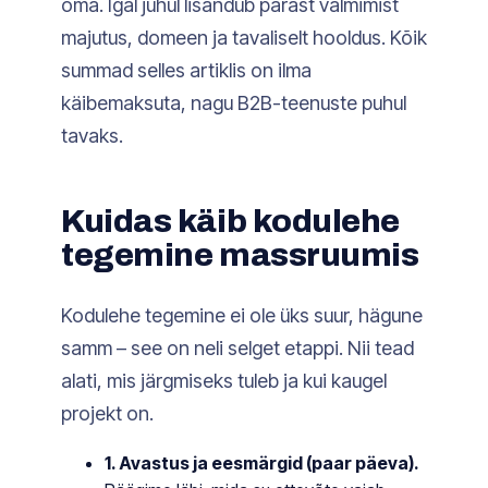
oma. Igal juhul lisandub pärast valmimist
majutus, domeen ja tavaliselt hooldus. Kõik
summad selles artiklis on ilma
käibemaksuta, nagu B2B-teenuste puhul
tavaks.
Kuidas käib kodulehe
tegemine massruumis
Kodulehe tegemine ei ole üks suur, hägune
samm – see on neli selget etappi. Nii tead
alati, mis järgmiseks tuleb ja kui kaugel
projekt on.
1. Avastus ja eesmärgid (paar päeva).