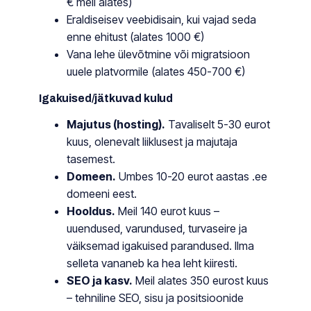
€ meil alates)
Eraldiseisev veebidisain, kui vajad seda
enne ehitust (alates 1000 €)
Vana lehe ülevõtmine või migratsioon
uuele platvormile (alates 450-700 €)
Igakuised/jätkuvad kulud
Majutus (hosting).
Tavaliselt 5-30 eurot
kuus, olenevalt liiklusest ja majutaja
tasemest.
Domeen.
Umbes 10-20 eurot aastas .ee
domeeni eest.
Hooldus.
Meil 140 eurot kuus –
uuendused, varundused, turvaseire ja
väiksemad igakuised parandused. Ilma
selleta vananeb ka hea leht kiiresti.
SEO ja kasv.
Meil alates 350 eurost kuus
– tehniline SEO, sisu ja positsioonide