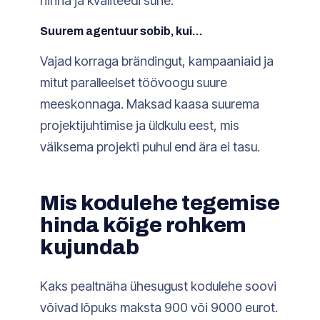
hinna ja kvaliteedi suhe.
Suurem agentuur sobib, kui…
Vajad korraga brändingut, kampaaniaid ja
mitut paralleelset töövoogu suure
meeskonnaga. Maksad kaasa suurema
projektijuhtimise ja üldkulu eest, mis
väiksema projekti puhul end ära ei tasu.
Mis kodulehe tegemise
hinda kõige rohkem
kujundab
Kaks pealtnäha ühesugust kodulehe soovi
võivad lõpuks maksta 900 või 9000 eurot.