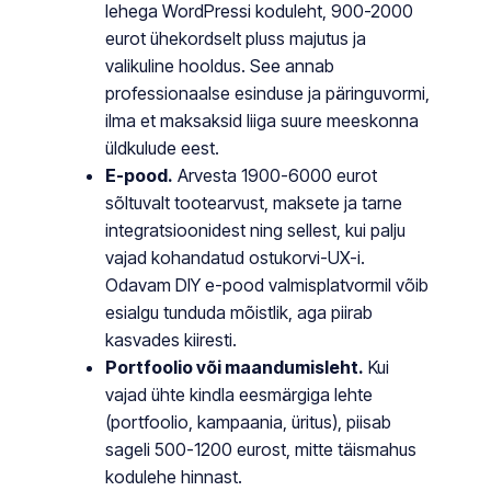
lehega WordPressi koduleht, 900-2000
eurot ühekordselt pluss majutus ja
valikuline hooldus. See annab
professionaalse esinduse ja päringuvormi,
ilma et maksaksid liiga suure meeskonna
üldkulude eest.
E-pood.
Arvesta 1900-6000 eurot
sõltuvalt tootearvust, maksete ja tarne
integratsioonidest ning sellest, kui palju
vajad kohandatud ostukorvi-UX-i.
Odavam DIY e-pood valmisplatvormil võib
esialgu tunduda mõistlik, aga piirab
kasvades kiiresti.
Portfoolio või maandumisleht.
Kui
vajad ühte kindla eesmärgiga lehte
(portfoolio, kampaania, üritus), piisab
sageli 500-1200 eurost, mitte täismahus
kodulehe hinnast.