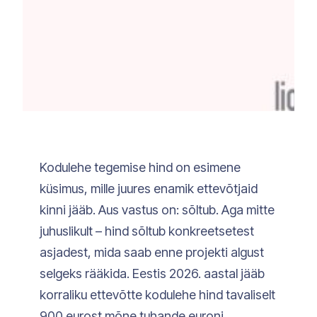
Kodulehe tegemise hind on esimene
küsimus, mille juures enamik ettevõtjaid
kinni jääb. Aus vastus on: sõltub. Aga mitte
juhuslikult – hind sõltub konkreetsetest
asjadest, mida saab enne projekti algust
selgeks rääkida. Eestis 2026. aastal jääb
korraliku ettevõtte kodulehe hind tavaliselt
900 eurost mõne tuhande euroni,