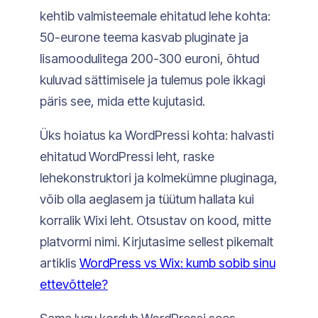
kehtib valmisteemale ehitatud lehe kohta:
50-eurone teema kasvab pluginate ja
lisamoodulitega 200-300 euroni, õhtud
kuluvad sättimisele ja tulemus pole ikkagi
päris see, mida ette kujutasid.
Üks hoiatus ka WordPressi kohta: halvasti
ehitatud WordPressi leht, raske
lehekonstruktori ja kolmekümne pluginaga,
võib olla aeglasem ja tüütum hallata kui
korralik Wixi leht. Otsustav on kood, mitte
platvormi nimi. Kirjutasime sellest pikemalt
artiklis
WordPress vs Wix: kumb sobib sinu
ettevõttele?