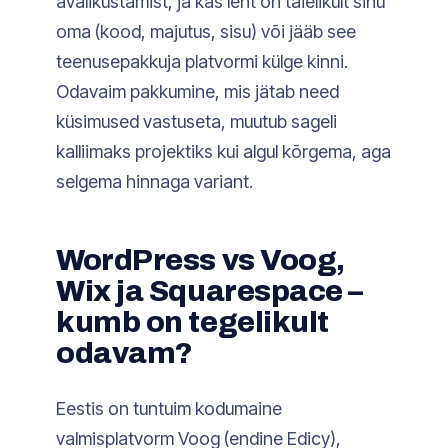
avalikustamist, ja kas leht on täielikult sinu
oma (kood, majutus, sisu) või jääb see
teenusepakkuja platvormi külge kinni.
Odavaim pakkumine, mis jätab need
küsimused vastuseta, muutub sageli
kalliimaks projektiks kui algul kõrgema, aga
selgema hinnaga variant.
WordPress vs Voog,
Wix ja Squarespace –
kumb on tegelikult
odavam?
Eestis on tuntuim kodumaine
valmisplatvorm Voog (endine Edicy),