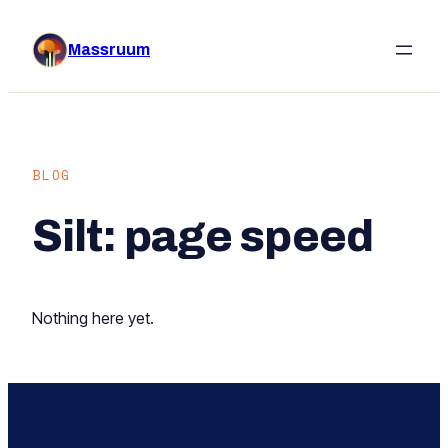
Liigu
sisu
Massruum
juurde
BLOG
Silt:
page speed
Nothing here yet.