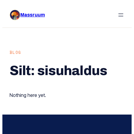
Liigu
sisu
Massruum
juurde
BLOG
Silt:
sisuhaldus
Nothing here yet.