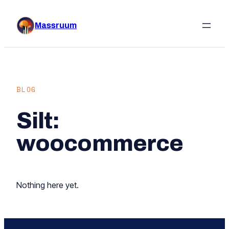
Liigu
sisu
Massruum
juurde
BLOG
Silt:
woocommerce
Nothing here yet.