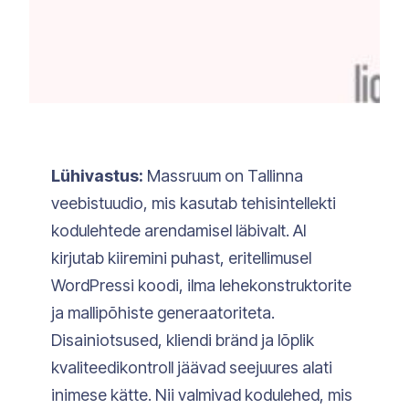
Lühivastus:
Massruum on Tallinna
veebistuudio, mis kasutab tehisintellekti
kodulehtede arendamisel läbivalt. AI
kirjutab kiiremini puhast, eritellimusel
WordPressi koodi, ilma lehekonstruktorite
ja mallipõhiste generaatoriteta.
Disainiotsused, kliendi bränd ja lõplik
kvaliteedikontroll jäävad seejuures alati
inimese kätte. Nii valmivad kodulehed, mis