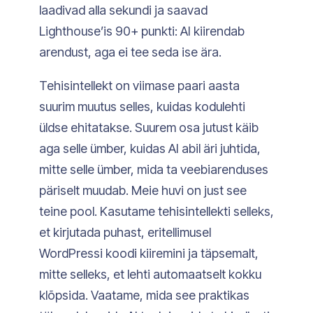
laadivad alla sekundi ja saavad
Lighthouse’is 90+ punkti: AI kiirendab
arendust, aga ei tee seda ise ära.
Tehisintellekt on viimase paari aasta
suurim muutus selles, kuidas kodulehti
üldse ehitatakse. Suurem osa jutust käib
aga selle ümber, kuidas AI abil äri juhtida,
mitte selle ümber, mida ta veebiarenduses
päriselt muudab. Meie huvi on just see
teine pool. Kasutame tehisintellekti selleks,
et kirjutada puhast, eritellimusel
WordPressi koodi kiiremini ja täpsemalt,
mitte selleks, et lehti automaatselt kokku
klõpsida. Vaatame, mida see praktikas