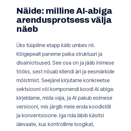
Näide: milline AI-abiga
arendusprotsess välja
näeb
Üks tüüpiline etapp käib umbes nii.
Kõigepealt paneme paika struktuuri ja
disainiotsused. See osa on ja jääb inimese
tööks, sest nõuab kliendi äri ja eesmärkide
mõistmist. Seejärel kirjutame konkreetse
sektsiooni või komponendi koodi AI abiga:
kirjeldame, mida vaja, ja AI pakub esimese
versiooni, mis järgib meie enda koodistiili
ja konventsioone. Iga rida läbib käsitsi
ülevaate, kus kontrollime loogikat,