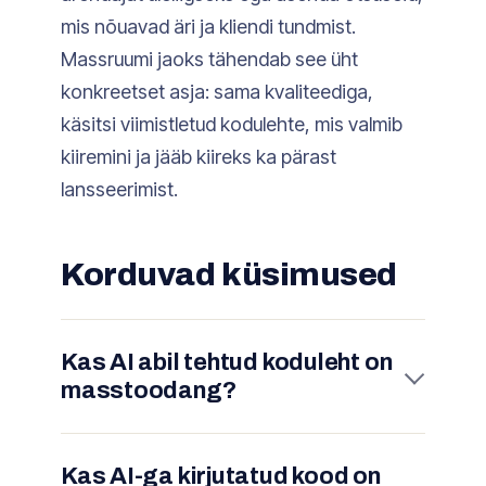
mis nõuavad äri ja kliendi tundmist.
Massruumi jaoks tähendab see üht
konkreetset asja: sama kvaliteediga,
käsitsi viimistletud kodulehte, mis valmib
kiiremini ja jääb kiireks ka pärast
lansseerimist.
Korduvad küsimused
Kas AI abil tehtud koduleht on
masstoodang?
Ei. Kasutame AI-d koodi kirjutamise
Kas AI-ga kirjutatud kood on
kiirendamiseks, mitte lehe automaatseks