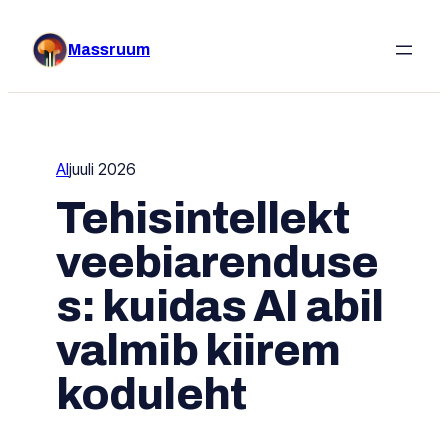
Liigu
sisu
Massruum
juurde
AI
juuli 2026
Tehisintellekt
veebiarenduse
s: kuidas AI abil
valmib kiirem
koduleht