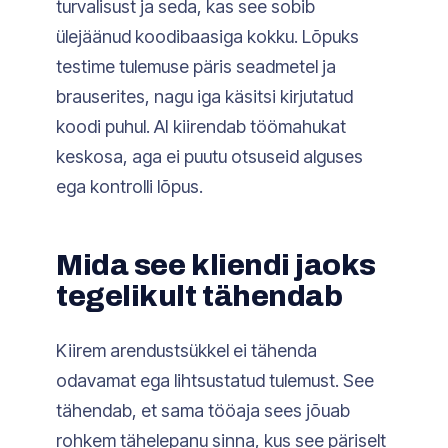
turvalisust ja seda, kas see sobib
ülejäänud koodibaasiga kokku. Lõpuks
testime tulemuse päris seadmetel ja
brauserites, nagu iga käsitsi kirjutatud
koodi puhul. AI kiirendab töömahukat
keskosa, aga ei puutu otsuseid alguses
ega kontrolli lõpus.
Mida see kliendi jaoks
tegelikult tähendab
Kiirem arendustsükkel ei tähenda
odavamat ega lihtsustatud tulemust. See
tähendab, et sama tööaja sees jõuab
rohkem tähelepanu sinna, kus see päriselt