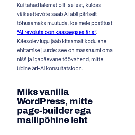
Kui tahad laiemat pilti sellest, kuidas
väikeettevõte saab AI abil päriselt
tõhusamaks muutuda, loe meie postitust
“AI revolutsioon kaasaegses äris”
.
Käesolev lugu jääb kitsamalt kodulehe
ehitamise juurde: see on massruumi oma
nišš ja igapäevane töövahend, mitte
üldine äri-AI konsultatsioon.
Miks vanilla
WordPress, mitte
page-builder ega
mallipõhine leht