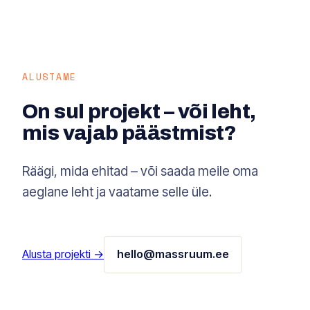
kliendi häält tunneb.
ALUSTAME
On sul projekt – või leht,
mis vajab päästmist?
Räägi, mida ehitad – või saada meile oma
aeglane leht ja vaatame selle üle.
Alusta projekti →
hello@massruum.ee