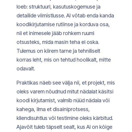
loeb: struktuuri, kasutuskogemuse ja
detailide viimistlusse. AI võtab enda kanda
koodikirjutamise rutiinse ja korduva osa,
nii et inimesele jääb rohkem ruumi
otsusteks, mida masin teha ei oska.
Tulemus on kiirem tarne ja tehniliselt
korras leht, mis on tehtud hoolikalt, mitte
odavalt.
Praktikas näeb see välja nii, et projekt, mis
oleks varem nõudnud mitut nädalat käsitsi
koodi kirjutamist, valmib nüüd nädala või
kahega, ilma et disainiprotsess,
kliendisuhtlus või testimine oleks kärbitud.
Ajavõit tuleb täpselt sealt, kus AI on kõige