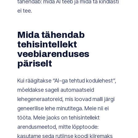
tähendab: mida AI teeb ja mida ta kindlasti
ei tee.
Mida tähendab
tehisintellekt
veebiarenduses
päriselt
Kui räägitakse “AI-ga tehtud kodulehest”,
mõeldakse sageli automaatseid
lehegeneraatoreid, mis loovad malli järgi
geneerilise lehe minutitega. Meie nii ei
tööta. Meie jaoks on tehisintellekt
arendusmeetod, mitte lõpptoode:
kasutame seda rutiinse koodi kiiremaks