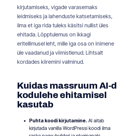
kirjutamiseks, vigade varasemaks
leidmiseks ja lahenduste katsetamiseks,
ilma et iga rida tuleks käsitsi nullist üles
ehitada. Lõpptulemus on ikkagi
eritellimusel leht, mille iga osa on inimene
üle vaadanud ja viimistlenud. Lihtsalt
kordades kiiremini valminud.
Kuidas massruum AI-d
kodulehe ehitamisel
kasutab
Puhta koodi kirjutamine.
AI aitab
kirjutada vanilla WordPressi koodi ilma
raske page-builderi ja pluginapaki