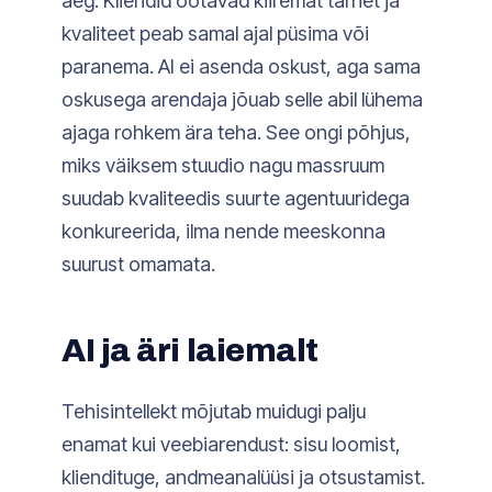
aeg. Kliendid ootavad kiiremat tarnet ja
kvaliteet peab samal ajal püsima või
paranema. AI ei asenda oskust, aga sama
oskusega arendaja jõuab selle abil lühema
ajaga rohkem ära teha. See ongi põhjus,
miks väiksem stuudio nagu massruum
suudab kvaliteedis suurte agentuuridega
konkureerida, ilma nende meeskonna
suurust omamata.
AI ja äri laiemalt
Tehisintellekt mõjutab muidugi palju
enamat kui veebiarendust: sisu loomist,
kliendituge, andmeanalüüsi ja otsustamist.