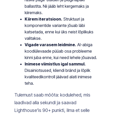
ballastita. Nii jääb leht kergemaks ja
kiiremaks.
Kiirem iteratsioon.
Struktuuri ja
komponentide variante jõuab läbi
katsetada, enne kui üks neist lõplikuks
valitakse.
Vigade varasem leidmine.
AI-abiga
koodiülevaade püüab osa probleeme
kinni juba enne, kui need lehele jõuavad.
Inimese viimistlus igal sammul.
Disainiotsused, kliendi bränd ja lõplik
kvaliteedikontroll jäävad alati inimese
teha.
Tulemust saab mõõta: kodulehed, mis
laadivad alla sekundi ja saavad
Lighthouse’is 90+ punkti, ilma et selle