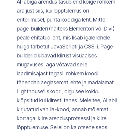
AI-abiga arendus tasub end kõige rohkem
ära just siis, kui lõpptulemus on
eritellimusel, puhta koodiga leht. Mitte
page-builderi (näiteks Elementori või Divi)
peale ehitatud leht, mis lisab igale lehele
hulga tarbetut JavaScripti ja CSS-i. Page-
builderid lubavad kiirust visuaalses
mugavuses, aga võtavad selle
laadimisajast tagasi: rohkem koodi
tähendab aeglasemat lehte ja madalamat
Lighthouse’i skoori, olgu see kokku
klõpsitud kui kiiresti tahes. Meie tee, AI abil
kirjutatud vanilla-kood, annab mõlemat
korraga: kiire arendusprotsessi ja kiire
lõpptulemuse. Sellel on ka otsene seos