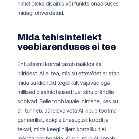
nimel oleks disainis või funktsionaalsuses
midagi ohverdatud.
Mida tehisintellekt
veebiarenduses ei tee
Entusiasmi kõrval tasub rääkida ka
piiridest. AI ei tea, mis su ettevõtet eristab,
mida su kliendid tegelikult vajavad ega
millised disainiotsused just sinu brändile
sobivad. Selle toob lauale inimene, kes su
äri tunneb. Järelevalveta AI kipub tootma
geneerilist, kõigile ühesugust koodi ja
teksti, mida keegi hiljem korralikult ei
mõista ega hoolda. Kiirus, mille AI annab,