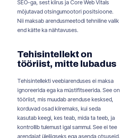
SEO-ga, sest kiirus ja Core Web Vitals
mõjutavad otsingumootori positsioone.
Nii maksab arendusmeetodi tehniline valik
end kätte ka nähtavuses.
Tehisintellekt on
tööriist, mitte lubadus
Tehisintellekti veebiarenduses ei maksa
ignoreerida ega ka müstifitseerida. See on
tööriist, mis muudab arenduse kesksed,
korduvad osad kiiremaks, kui seda
kasutab keegi, kes teab, mida ta teeb, ja
kontrollib tulemust igal sammul. See ei tee
arendajat üleliigseks ega asenda otsuseid,